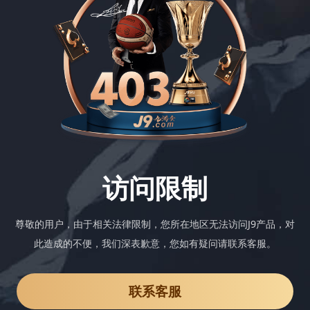
访问限制
尊敬的用户，由于相关法律限制，您所在地区无法访问J9产品，对
此造成的不便，我们深表歉意，您如有疑问请联系客服。
联系客服