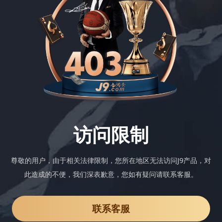
访问限制
尊敬的用户，由于相关法律限制，您所在地区无法访问J9产品，对
此造成的不便，我们深表歉意，您如有疑问请联系客服。
联系客服